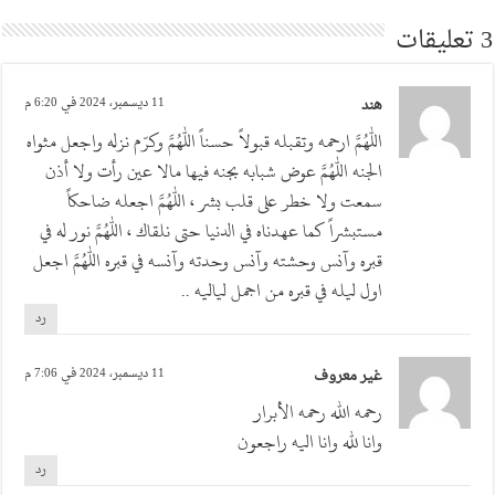
3 تعليقات
هند
11 ديسمبر، 2024 في 6:20 م
اللهم ارحمه وتقبله قبولاً حسناً اللهم وكرّم نزله واجعل مثواه
الجنه اللهم عوض شبابه بجنه فيها مالا عين رأت ولا أذن
سمعت ولا خطر على قلب بشر ، اللهم اجعله ضاحكاً
مستبشراً كما عهدناه في الدنيا حتى نلقاك ، اللهم نور له في
قبره وآنس وحشته وآنس وحدته وآنسه في قبره اللهم اجعل
اول ليله في قبره من اجمل لياليه ..
رد
غير معروف
11 ديسمبر، 2024 في 7:06 م
رحمه الله رحمه الأبرار
وانا لله وانا اليه راجعون
رد