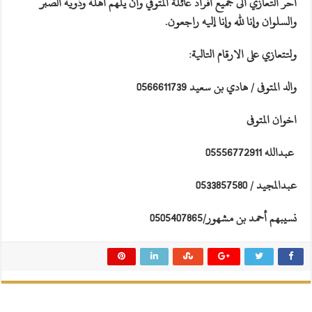
أحر التعازي الى جميع أفراد عائلة المتوفي وأن يلهم أهله وذويه الصبر
والسلوان وإنا لله وإنا إليه راجعون.
ولتتعازي على الارقام التالية:
والد المتوفى / هادي بن سعيد 0566611739
اخوان المتوفى
عبدالله 05556772911
عبدالمجيد / 0533857580
نسيبهم أحمد بن مشهور/0505407865