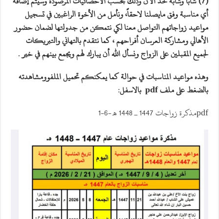
(7) شابا وشابه لحد الآن وذلك بحسب الاحصائيات المرصودة وسيتم إضافة
أي مناسبة وفق مايصلنا لاحقاً، ونأمل من الأخوة الراغبين في تسجيل
مواعيد زواجاتهم التواصل معنا لكي نتمكن من جدولتها لضمان حضور
الأهالي ومشاركة العرسان أفراحهم ، كما نتقدم بالتهاني والتبريكات
لجميع المقبلين على الزواج ونسأل الله أن يبارك لهم ويجمع بينهم في خير .
وهذه مواعيد المناسبات في حوالة كما يمكنكم تحميل الملفوومشاهدته
بالضغط على ملف pdf بالاسفل:
pdfمذكرة زواجات 1447 ـ 1448 هـ -6-1