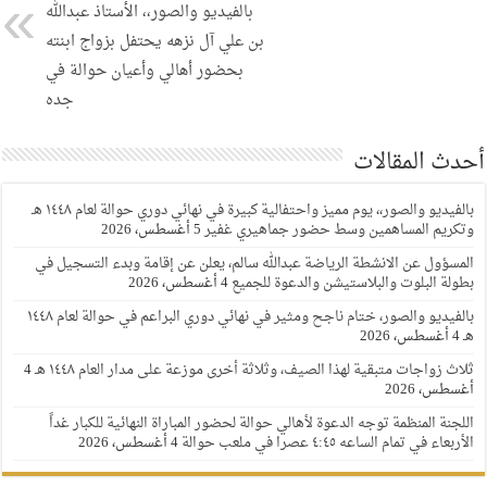
بالفيديو والصور،، الأستاذ عبدالله
بن علي آل نزهه يحتفل بزواج ابنته
بحضور أهالي وأعيان حوالة في
جده
أحدث المقالات
بالفيديو والصور،، يوم مميز واحتفالية كبيرة في نهائي دوري حوالة لعام ١٤٤٨ هـ
وتكريم المساهمين وسط حضور جماهيري غفير
5 أغسطس، 2026
المسؤول عن الانشطة الرياضة عبدالله سالم، يعلن عن إقامة وبدء التسجيل في
بطولة البلوت والبلاستيشن والدعوة للجميع
4 أغسطس، 2026
بالفيديو والصور، ختام ناجح ومثير في نهائي دوري البراعم في حوالة لعام ١٤٤٨
هـ
4 أغسطس، 2026
ثلاث زواجات متبقية لهذا الصيف، وثلاثة أخرى موزعة على مدار العام ١٤٤٨ هـ
4
أغسطس، 2026
اللجنة المنظمة توجه الدعوة لأهالي حوالة لحضور المباراة النهائية للكبار غداً
الأربعاء في تمام الساعه ٤:٤٥ عصرا في ملعب حوالة
4 أغسطس، 2026