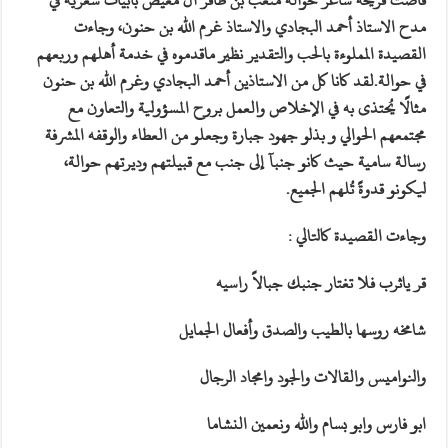
مدح الاستاذ أحمد البجادي والاستاذ غرم الله بن حنون، وجاءت
القصيدة المملوءة بالحب والتقدير نظير ماقدموه في خدمة أهلهم وربعهم
في حوالة.لقد كانا كل من الاستاذين أحمد البجادي وغرم الله بن حنون
مثالًا يُحتذى به في الإخلاص والعمل بروح المسؤولية والتعاون مع
مجتمعهم الحوالي و بذلو جهود جبارة وجعلو من العطاء والوقفه المشرفة
رسالة سامية حيث كانو جنبآ إلى جنب مع قبيلتهم وديرتهم حوالة،
ليكونو قدوةً تُلهم الجميع.
وجاءت القصيدة كالتالي :
قر ياثرب فلا تغتار جنبك جبالاً راسيه
شامخه روسها بالطيب والصدق وأفعال الجمايل
والنواميس والقالات والجود وامجاد الرجال
ابو فارس وابو بسام والله ونعمين النشاما