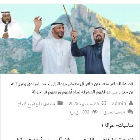
قصيدة للشاعر متعب بن ظافر آل معيض مهداة إلى أحمد البجادي وغرم الله
بن حنون على مواقفهم المشرفه تجاه أهلهم وربعهم في حوالة
admin
25 سبتمبر، 2025
منتدى المواضيع العام
اضف تعليق
1,002 زيارة
مناسبات- حوالة ؛
فاضت قريحة شاعر حوالة متعب بن ظافر آل معيض بأبيات شعرية في