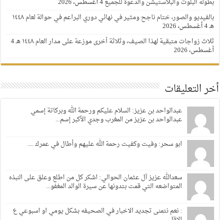
بطولة البلوت والبلاستيشن والدعوة للجميع
4 أغسطس، 2026
بالفيديو والصور، ختام ناجح ومثير في نهائي دوري البراعم في حوالة لعام ١٤٤٨
هـ
4 أغسطس، 2026
ثلاث زواجات متبقية لهذا الصيف، وثلاثة أخرى موزعة على مدار العام ١٤٤٨ هـ
4
أغسطس، 2026
أخر التعليقات
عبدالواحد بن عزيز: السلام عليكم ورحمة الله وبركاتة إسمي
عبدالواحد بن عزيز من المغرب وجدي الأكبر إسم...
ابو سحر: وفيت وكفيت رحمة الله عليهم وأطال في عمرك ....
سعدالله عزيز آل عثمان الحوالي: اشكر كل من اطلع وعلق على النبذه
المتواضعه التي قمت بتدونها عن سيرة الوالد المغفو...
: نعم نتمنى تجديد الاخبار في الصحيفه بشكل يومي او اسبوعي ع
الاقل...