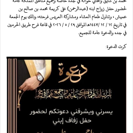
محمد بن شايق وأهالي حوالة في جده خاصة وجميع مناطق المملكة عامة
لحضور حفل زواج ابنه (عبدالرحمن) على كريمة محمد بن صالح بن
عميش ، وتناول طعام العشاء ومشاركة العريس فرحته، وذلك يوم الجمعة
في تاريخ ١٢ / ١٢ /١٤٤٧هـ الموافق ٢٩ / ٥ / ٢٠٢٦ في قاعة فرح طريق الحرمين
في جده والدعوة عامة للجميع.
كرت الدعوة
: