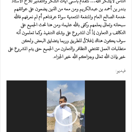
الناس لايشكر الله… نتقدم بأسمى آيات الشكر والتقدير للأخ الأستاذ
بندر بن أحمد بن عبدالكريم ومن معه من الذين يضعون على عواتقهم
خدمة الصالح العام والمنفعة المتعدية سواءً عرفناهم أم لم نعرفهم فالله
سبحانه وتعالى يعلمهم وكفى بالله عليما، ومن هنا نحث الجميع على
التكاتف و التعاون إذْ أن المشروع على وشك التنفيذ وكما تعلمون أنه
سوف يكون هناك إغلاقُُ للطريق وربما يتضايق البعض ولكن
متطلبات العمل تقتضي التظافر والتعاون من الجميع حتى يتم المشروع على
خير بإذن الله تعالى وجزاكم الله خير الجزاء.
فيديو: