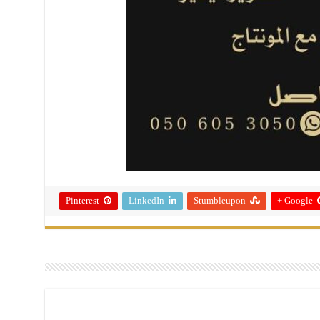
Pinterest
LinkedIn
Stumbleupon
Google +