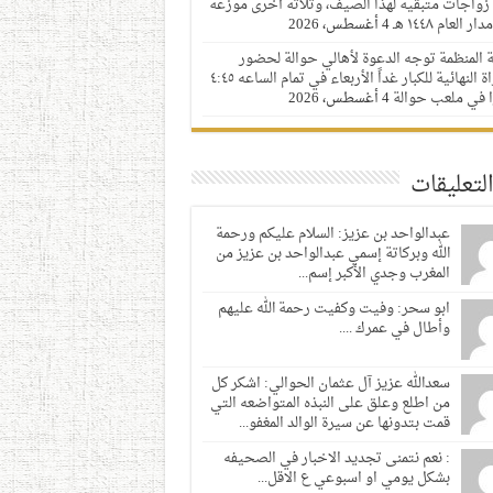
زواجات متبقية لهذا الصيف، وثلاثة أخرى موزعة
 العام ١٤٤٨ هـ
4 أغسطس، 2026
ة المنظمة توجه الدعوة لأهالي حوالة لحضور
المباراة النهائية للكبار غداً الأربعاء في تمام الساعه ٤:٤٥
 في ملعب حوالة
4 أغسطس، 2026
لتعليقات
عبدالواحد بن عزيز: السلام عليكم ورحمة
الله وبركاتة إسمي عبدالواحد بن عزيز من
المغرب وجدي الأكبر إسم...
ابو سحر: وفيت وكفيت رحمة الله عليهم
وأطال في عمرك ....
سعدالله عزيز آل عثمان الحوالي: اشكر كل
من اطلع وعلق على النبذه المتواضعه التي
قمت بتدونها عن سيرة الوالد المغفو...
: نعم نتمنى تجديد الاخبار في الصحيفه
بشكل يومي او اسبوعي ع الاقل...