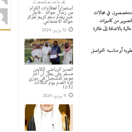
استمراراً لعطاءات الكرام
س متخصصون في مجالات
من رجال حوالة .. فاعل
خير يقدم دعم كريم لمركز
التصوير من كاميرات
حوالة الاجتماعي
لية بالاضافة إلى طائرة
12 يونيو، 2024
طوبه أو مناسبه التواصل
المدير الرياضي الكابتن
مسفر علي يعلن أن أخر
موعد للتسجيل في دوري
كرة القدم يوم الثلاثاء
12/12
11 يونيو، 2024