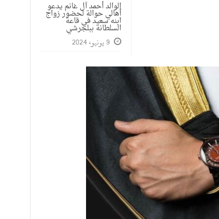
الوالد أحمد آل غانم يدعو
أهالي حوالة لحضور زواج
ابنه سعيد في قاعة
السلطانة ببلجرشي
9 يونيو، 2024