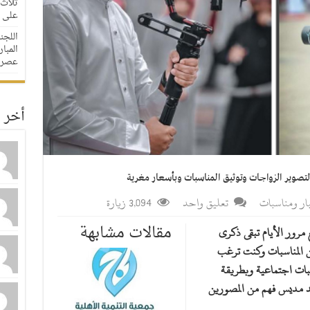
ثلاث 
على مدار
اللجن
عصرا
أخر ا
تصوير الزواجات وتوثيق المناسبات وبأسعار مغرية
ار ومناسبات
تعليق واحد
3,094 زيارة
مقالات مشابهة
 مرور الأيام تبقى ذكرى
من المناسبات وكنت ترغب
ات اجتماعية وبطريقة
مد مديس فهم من المصورين