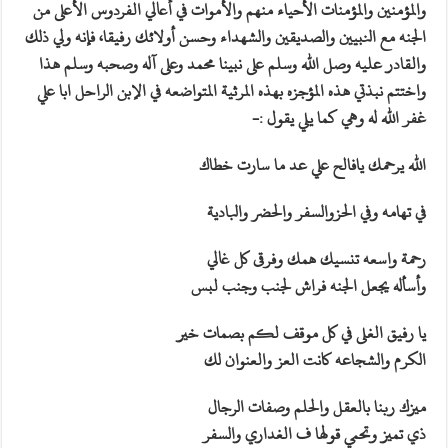
والمؤمنين والمؤمنات الأحياء منهم والأموات في أعالي الفردوس الأعلى من
الجنه مع النبيين والصديقين والشهداء وحسن أولائك رفيقا، فإنه ولي ذلك
والقادر عليه وصل الله وسلم على نبينا محمد وعلى آله وصحبه وسلم هذا
واختتم نبذتي هذه المؤجزه بهذه المرثية المتواضعه في الإبن الراحل ابا علي
غفر الله له وهي كما يلي يقول :-
الله يرحمك يافالح علي عد ما سارت خطاك
في تهامه وفي الحزوالسفر والحضر والبادية
رحمة واسعه تنسيك همك وفرقى كل غالي
وأسأله يجعل الجنه فراش لجنب وجنب لبس
يا رفيق الغلى في كل موقف لكم بصمات خير
الكرم والشجاعه كانت العز والعنوان لك
ميزك ربنا بالعقل والحلم وصفات الرجال
ذي تميز وتحمي قولها ف الغداري والسفر