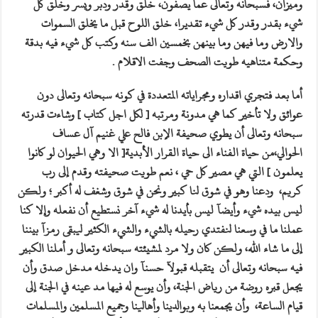
وميزان، فسبحانه وتعالى عما يصفون، خلق وقدر ودبر ويسر وخلق كل
شيء بقدر وقدر كل شيء تقديرا، خلق اللوح قبل ما يخلق السموات
والارض وما فيهن وما بينهن بخمسين الف سنه وكتب كل شيء فيه بدقة
وحكمة متناهيه طويت الصحف وجفت الاقلام .
أما بعد فتجري اقداره ومجراياته المتعددة في كونه سبحانه وتعالى دون
عوائق ولا تأخير كما هي مدونة ومرتبه [ لكل اجل كتاب ] وشاءت قدرته
سبحانه وتعالى أن يطوي صحيفة الإبن فالح علي غنيم آل عساف
الحوالي،من حياة الفناء الى حياة القرار الأبدية[ الا وهي الحيوان لو كانوا
يعلمون ] التي هي مصير كل حي ، نعم طويت صحيفته وقدم إلى رب
كريم، ودعنا وهو في شوق لنا كبير ونحن في شوق وشغف له أكبر ؛ ولكن
ليس بيده شيء وأيضآ ليس بأيدنا له شيء آخر نستطيع أن نفعله وإلا كنا
عملنا ما في وسعنا لنفتدي رحيله بالشيء والشيء الكثير ليبقى رمزآ بيننا
إلى ما شاء الله، ولكن كان ولا مرد لمشيئته سبحانه وتعالى و أملنا الكبير
فيه سبحانه وتعالى أن يتقبله قبولآ حسنآ وان يدخله مدخل صدق وأن
يجعل قبره روضة من رياض الجنة، وأن يوسع له فيها مد عينه في الجنة إلى
قيام الساعة، وأن يجمعنا به وبوالدينا وأهالينا وجميع المسلمين والمسلمات