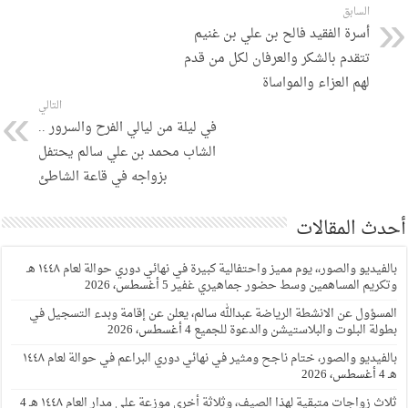
السابق
أسرة الفقيد فالح بن علي بن غنيم
تتقدم بالشكر والعرفان لكل من قدم
لهم العزاء والمواساة
التالي
في ليلة من ليالي الفرح والسرور ..
الشاب محمد بن علي سالم يحتفل
بزواجه في قاعة الشاطئ
أحدث المقالات
بالفيديو والصور،، يوم مميز واحتفالية كبيرة في نهائي دوري حوالة لعام ١٤٤٨ هـ
وتكريم المساهمين وسط حضور جماهيري غفير
5 أغسطس، 2026
المسؤول عن الانشطة الرياضة عبدالله سالم، يعلن عن إقامة وبدء التسجيل في
بطولة البلوت والبلاستيشن والدعوة للجميع
4 أغسطس، 2026
بالفيديو والصور، ختام ناجح ومثير في نهائي دوري البراعم في حوالة لعام ١٤٤٨
هـ
4 أغسطس، 2026
ثلاث زواجات متبقية لهذا الصيف، وثلاثة أخرى موزعة على مدار العام ١٤٤٨ هـ
4