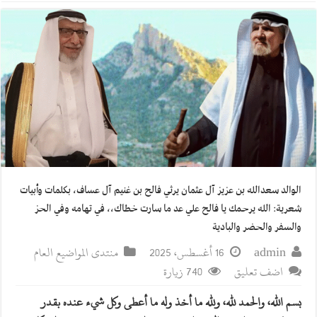
الوالد سعدالله بن عزيز آل عثمان يرثي فالح بن غنيم آل عساف، بكلمات وأبيات
شعرية: الله يرحمك يا فالح علي عد ما سارت خطاك،، في تهامه وفي الحز
والسفر والحضر والبادية
admin
16 أغسطس، 2025
منتدى المواضيع العام
اضف تعليق
740 زيارة
بسم الله، والحمد لله، ولله ما أخذ وله ما أعطى وكل شيء عنده بقدر