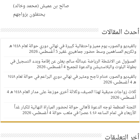
صالح بن عميش (محمد وخالد)
يحتفلون بزواجهم
أحدث المقالات
بالفيديو والصور،، يوم مميز واحتفالية كبيرة في نهائي دوري حوالة لعام ١٤٤٨ هـ
وتكريم المساهمين وسط حضور جماهيري غفير
5 أغسطس، 2026
المسؤول عن الانشطة الرياضة عبدالله سالم، يعلن عن إقامة وبدء التسجيل في
بطولة البلوت والبلاستيشن والدعوة للجميع
4 أغسطس، 2026
بالفيديو والصور، ختام ناجح ومثير في نهائي دوري البراعم في حوالة لعام ١٤٤٨
هـ
4 أغسطس، 2026
ثلاث زواجات متبقية لهذا الصيف، وثلاثة أخرى موزعة على مدار العام ١٤٤٨ هـ
4
أغسطس، 2026
اللجنة المنظمة توجه الدعوة لأهالي حوالة لحضور المباراة النهائية للكبار غداً
الأربعاء في تمام الساعه ٤:٤٥ عصرا في ملعب حوالة
4 أغسطس، 2026
أخر التعليقات