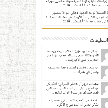
زواجات متبقية لهذا الصيف، وثلاثة أخرى موزعة
 العام ١٤٤٨ هـ
4 أغسطس، 2026
ة المنظمة توجه الدعوة لأهالي حوالة لحضور
المباراة النهائية للكبار غداً الأربعاء في تمام الساعه ٤:٤٥
 في ملعب حوالة
4 أغسطس، 2026
لتعليقات
عبدالواحد بن عزيز: السلام عليكم ورحمة
الله وبركاتة إسمي عبدالواحد بن عزيز من
المغرب وجدي الأكبر إسم...
ابو سحر: وفيت وكفيت رحمة الله عليهم
وأطال في عمرك ....
سعدالله عزيز آل عثمان الحوالي: اشكر كل
من اطلع وعلق على النبذه المتواضعه التي
قمت بتدونها عن سيرة الوالد المغفو...
: نعم نتمنى تجديد الاخبار في الصحيفه
بشكل يومي او اسبوعي ع الاقل...