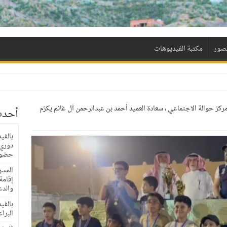
لصور
مكتبة الفيديوهات
ركز حوالة الاجتماعي ، سعادة العميد أحمد بن عبدالرحمن آل غانم يكرّم
أحدث
بالفي
حضور
المسؤ
إقامة
والدع
بالفي
البراعم