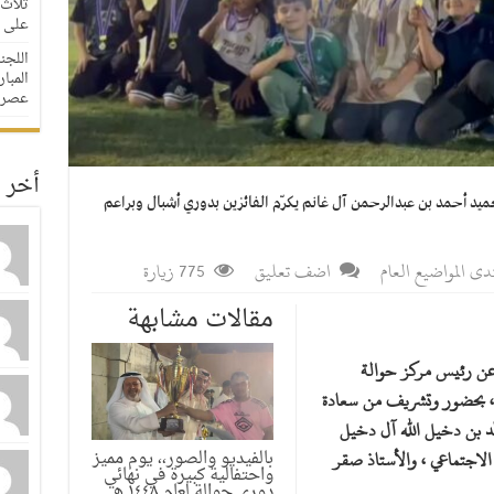
ثلاث 
على مدار
اللجن
عصرا
أخر ا
عميد أحمد بن عبدالرحمن آل غانم يكرّم الفائزين بدوري أشبال وبراعم
دى المواضيع العام
اضف تعليق
775 زيارة
مقالات مشابهة
ً عن رئيس مركز حوالة
م ، بحضور وتشريف من سعادة
لد بن دخيل الله آل دخيل
بالفيديو والصور،، يوم مميز
الاجتماعي ، والأستاذ صقر
واحتفالية كبيرة في نهائي
دوري حوالة لعام ١٤٤٨ هـ