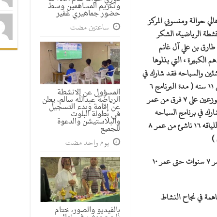
وتكريم المساهمين وسط
حضور جماهيري غفير
الي حوالة ومنسوبي المركز
‏ساعتين مضت
أنشطة الرياضية، الشكر
 طارق بن علي آل غانم
م الكبيرة ، التي بذلوها
اشئين والسباحه فقد شارك في
برنامج البراعم ٣٥ طفل من عمر ٦ سنوات حتى ١١ سنه ( مدة البرنامج ٦
المسؤول عن الانشطة
أيام ) كما شارك في برنامج الناشئين ٩٨ ناشئ موزعين على ٧ فرق من عمر
الرياضة عبدالله سالم، يعلن
عن إقامة وبدء التسجيل
( مدة البرنامج ١٠ أيام ) وشارك في برنامج السباحه
في بطولة البلوت
والبلاستيشن والدعوة
وبالتعاون والشراكة المجتمعية مع مركز إحياء اللياقه ١٦ ناشئ من عمر ٨
للجميع
‏يوم واحد مضت
وأيضاً شارك في برنامج الفتيات ١٧ طفله من عمر ٧ سنوات حتى عمر ١٠
اهمة في نجاح النشاط
بالفيديو والصور، ختام