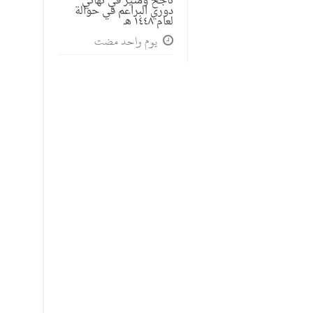
ناجح ومثير في نهائي
دوري البراعم في حوالة
لعام ١٤٤٨ هـ
‏يوم واحد مضت