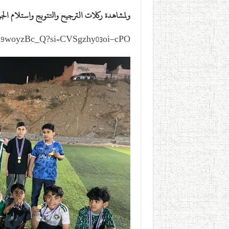
ولمشاهدة ركلات الترجيح والتتويج واستلام الجوا
/ex9woyzBc_Q?si=CVSgzhy03oi–cPO