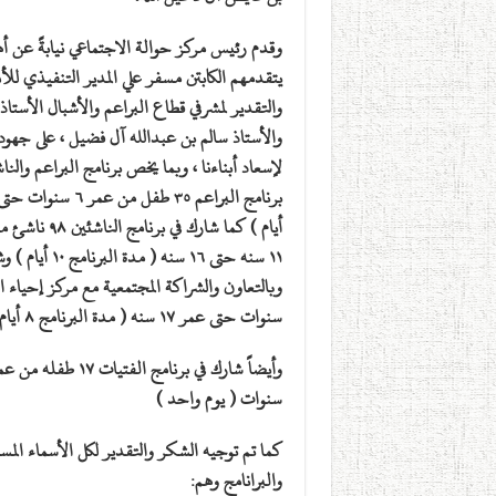
وقدم رئيس مركز حوالة الاجتماعي نيابةً عن أه
يتقدمهم الكابتن مسفر علي المدير التنفيذي لل
والتقدير لمشرفي قطاع البراعم والأشبال الأستاذ
والأستاذ سالم بن عبدالله آل فضيل ، على جهوده
لإسعاد أبناءنا ، وبما يخص برنامج البراعم والن
١١ سنه حتى ١٦ سنه 
سنوات حتى عمر ١٧ سنه ( مدة البرنامج ٨ أيام )
سنوات ( يوم واحد )
كما تم توجيه الشكر والتقدير لكل الأسماء المس
والبرانامج وهم: