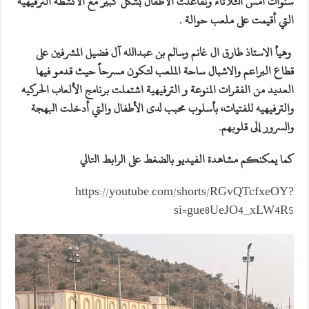
سنوات أمس الثلاثاء وتفاعلت الأطفال بشكل كبير مع الأنشطة الترفيهية
التي أقيمت على ملعب حوالة .
وهيأ الاستاذ طارق ال غانم وسالم بن عبدالله آل فضيل المشرفين على
قطاع البراعم والاشبال ساحة الملعب لتكون مسرحاً حيث قدمو فيها
العديد من الفقرات المنوعة و الترفيهية اشتملت برنامج الألعاب الحركيه
والترفيهيه للفتيات، بأسلوب محبب لدى الأطفال والتي أدخلت البهجة
والسرور إلى قلوبهم.
كما يمكنكم مشاهدة الفيديو بالضغط على الرابط التالي
https://youtube.com/shorts/RGvQTcfxeOY?
si=gue8UeJO4_xLW4R5