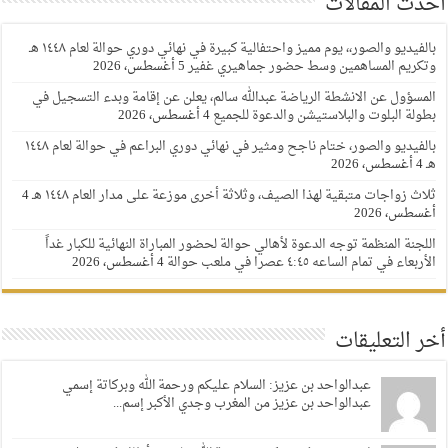
أحدث المقالات
بالفيديو والصور،، يوم مميز واحتفالية كبيرة في نهائي دوري حوالة لعام ١٤٤٨ هـ
وتكريم المساهمين وسط حضور جماهيري غفير
5 أغسطس، 2026
المسؤول عن الانشطة الرياضة عبدالله سالم، يعلن عن إقامة وبدء التسجيل في
بطولة البلوت والبلاستيشن والدعوة للجميع
4 أغسطس، 2026
بالفيديو والصور، ختام ناجح ومثير في نهائي دوري البراعم في حوالة لعام ١٤٤٨
هـ
4 أغسطس، 2026
ثلاث زواجات متبقية لهذا الصيف، وثلاثة أخرى موزعة على مدار العام ١٤٤٨ هـ
4
أغسطس، 2026
اللجنة المنظمة توجه الدعوة لأهالي حوالة لحضور المباراة النهائية للكبار غداً
الأربعاء في تمام الساعه ٤:٤٥ عصرا في ملعب حوالة
4 أغسطس، 2026
أخر التعليقات
عبدالواحد بن عزيز: السلام عليكم ورحمة الله وبركاتة إسمي
عبدالواحد بن عزيز من المغرب وجدي الأكبر إسم...