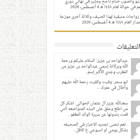
ديو والصور، ختام ناجح ومثير في نهائي دوري
 في حوالة لعام ١٤٤٨ هـ
4 أغسطس، 2026
زواجات متبقية لهذا الصيف، وثلاثة أخرى موزعة
 العام ١٤٤٨ هـ
4 أغسطس، 2026
لتعليقات
عبدالواحد بن عزيز: السلام عليكم ورحمة
الله وبركاتة إسمي عبدالواحد بن عزيز من
المغرب وجدي الأكبر إسم...
ابو سحر: وفيت وكفيت رحمة الله عليهم
وأطال في عمرك ....
سعدالله عزيز آل عثمان الحوالي: اشكر كل
من اطلع وعلق على النبذه المتواضعه التي
قمت بتدونها عن سيرة الوالد المغفو...
: نعم نتمنى تجديد الاخبار في الصحيفه
بشكل يومي او اسبوعي ع الاقل...