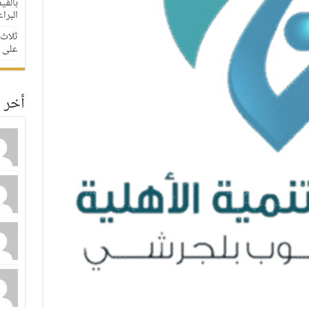
بالفي
البراعم
ثلاث 
على مدار
أخر ا