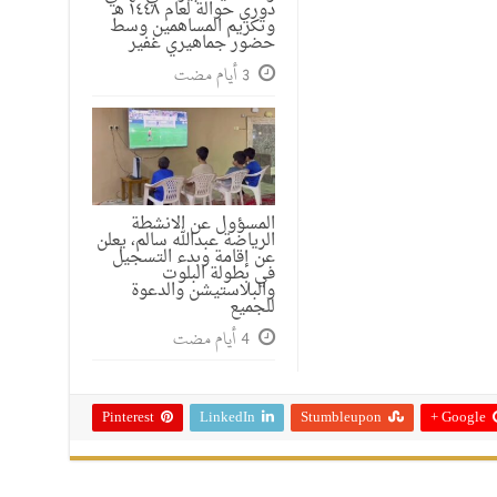
دوري حوالة لعام ١٤٤٨ هـ
وتكريم المساهمين وسط
حضور جماهيري غفير
المسؤول عن الانشطة
الرياضة عبدالله سالم، يعلن
عن إقامة وبدء التسجيل
في بطولة البلوت
والبلاستيشن والدعوة
للجميع
Pinterest
LinkedIn
Stumbleupon
Google +