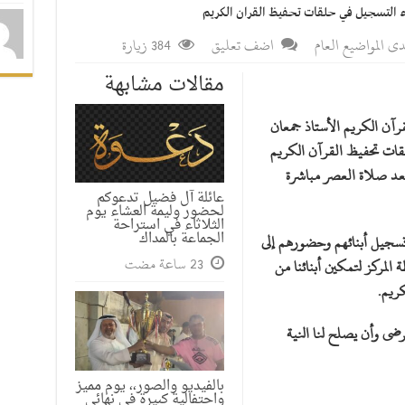
ء التسجيل في حلقات تحفيظ القران الكريم
ى المواضيع العام
اضف تعليق
384 زيارة
مقالات مشابهة
رآن الكريم الأستاذ جمعان
قات تحفيظ القرآن الكريم
1هـ بجامع الشرف بعد صلاة العصر مباشرة
عائلة آل فضيل تدعوكم
لحضور وليمة العشاء يوم
الثلاثاء في استراحة
الجماعة بالمداك
 تسجيل أبنائهم وحضورهم إلى
المركز لتمكين أبنائنا من
ريم.
يرضى وأن يصلح لنا النية
بالفيديو والصور،، يوم مميز
واحتفالية كبيرة في نهائي