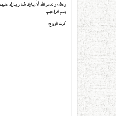
وخالد، و ندعو الله أن يبارك لهما و يبارك عليهم
يتمم افراحهم.
كرت الزواج: