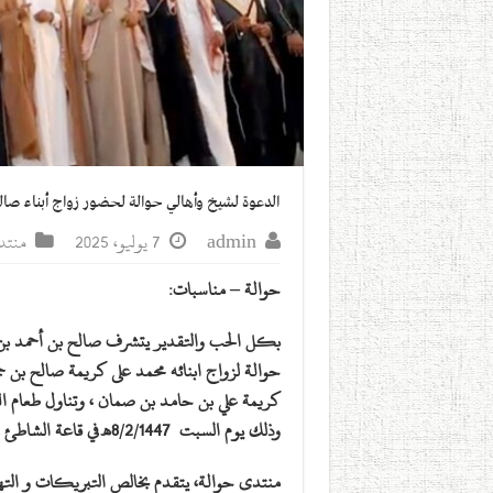
الدعوة لشيخ وأهالي حوالة لحضور زواج أبناء صالح بن
admin
7 يوليو، 2025
منتد
حوالة – مناسبات:
بكل الحب والتقدير يتشرف صالح بن أحمد بن
حوالة لزواج ابنائه محمد على كريمة صالح بن 
كريمة علي بن حامد بن صمان ، وتناول طعام ا
وذلك يوم السبت 8/2/1447هـ في قاعة الشاطئ في بلجرشي.
منتدى حوالة، يتقدم بخالص التبريكات و التها