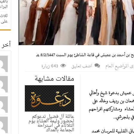
بالفي
البراعم
ثلاث 
على مدار
أخر ا
 أحمد بن عميش في قاعة الشاطئ يوم السبت 8/2/1447 هـ
ى المواضيع العام
اضف تعليق
643 زيارة
مقالات مشابهة
 عميش بدعوة شيخ وأهالي
جمعان بن رديف وخالد على
لعشاء ومشاركتهم افراحهم
عائلة آل فضيل تدعوكم
.
لحضور وليمة العشاء يوم
الثلاثاء في استراحة
الجماعة بالمداك
ني القلبية للعرسان محمد