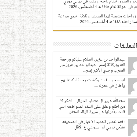
ديو والصور، ختام ناجح ومثير في نهائي دوري
 في حوالة لعام ١٤٤٨ هـ
4 أغسطس، 2026
زواجات متبقية لهذا الصيف، وثلاثة أخرى موزعة
 العام ١٤٤٨ هـ
4 أغسطس، 2026
لتعليقات
عبدالواحد بن عزيز: السلام عليكم ورحمة
الله وبركاتة إسمي عبدالواحد بن عزيز من
المغرب وجدي الأكبر إسم...
ابو سحر: وفيت وكفيت رحمة الله عليهم
وأطال في عمرك ....
سعدالله عزيز آل عثمان الحوالي: اشكر كل
من اطلع وعلق على النبذه المتواضعه التي
قمت بتدونها عن سيرة الوالد المغفو...
: نعم نتمنى تجديد الاخبار في الصحيفه
بشكل يومي او اسبوعي ع الاقل...