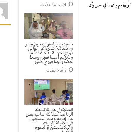
ا و يجمع بينهما في خير وأن
بالفيديو والصور،، يوم مميز
واحتفالية كبيرة في نهائي
دوري حوالة لعام ١٤٤٨ هـ
وتكريم المساهمين وسط
حضور جماهيري غفير
المسؤول عن الانشطة
الرياضة عبدالله سالم، يعلن
عن إقامة وبدء التسجيل
في بطولة البلوت
والبلاستيشن والدعوة