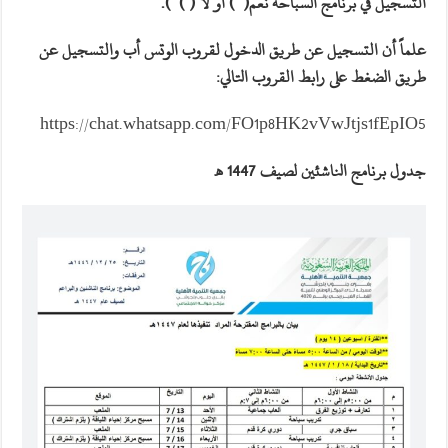
التسجيل في برنامج السباحه نعم( ) أو لا ( ) )
.
علماً أن التسجيل عن طريق الدخول لقروب الوتس أب والتسجيل عن
طريق الضغط على رابط القروب التالي:
https://chat.whatsapp.com/FO1p8HK2vVwJtjs1fEpIO5
جدول برنامج الناشئين لصيف 1447 هـ