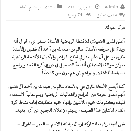
admin
25 يونيو، 2025
منتدى المواضيع العام
اضف تعليق
741 زيارة
مركز حوالة:
أعلن المدير التنفيذي للأنشطة الرياضية الأستاذ مسفر علي الحوالي أنه
وبناءً على مارفعه الأستاذ سالم بن عبدالله بن أحمد آل فضيل والأستاذ
طارق بن علي آل غانم مشرفي قطاع البراعم والأشبال للأنشطة الرياضية
بمركز حوالة الاجتماعي أنه بدأ التسجيل في دوري كرة القدم وبرنامج
السباحة للناشئين والبراعم لمن هم دون سن 15 عاماً.
.
كما أوضح الأستاذ طارق علي والأستاذ سالم بن عبدالله بن أحمد آل فضيل
أنهم أعدوا حزمة من البرامج والفعاليات الرياضية ويتم حالياً الاستعداد
للبدء بكشوفات جميع اللاعبين وإنهاء جميع متطلبات إقامة نشاط كرة
القدم لناشئين لهذا الصيف ، وسيتم الإعلان للجميع عن أي جديد.
.
فمن لديه الرغبه بالمشاركه إرسال بياناته (الاسم – العمر – الجوال –