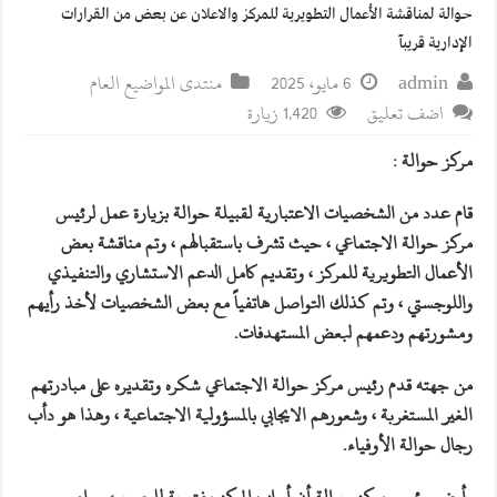
حوالة لمناقشة الأعمال التطويرية للمركز والاعلان عن بعض من القرارات
الإدارية قريبآ
admin
6 مايو، 2025
منتدى المواضيع العام
اضف تعليق
1,420 زيارة
مركز حوالة :
قام عدد من الشخصيات الاعتبارية لقبيلة حوالة بزيارة عمل لرئيس
مركز حوالة الاجتماعي ، حيث تشرف باستقبالهم ، وتم مناقشة بعض
الأعمال التطويرية للمركز ، وتقديم كامل الدعم الاستشاري والتنفيذي
واللوجستي ، وتم كذلك التواصل هاتفياً مع بعض الشخصيات لأخذ رأيهم
ومشورتهم ودعمهم لبعض المستهدفات.
من جهته قدم رئيس مركز حوالة الاجتماعي شكره وتقديره على مبادرتهم
الغير المستغربة ، وشعورهم الايجابي بالمسؤولية الاجتماعية ، وهذا هو دأب
رجال حوالة الأوفياء.
وأوضح رئيس مركز حوالة أن أبواب المركز مفتوحة للجميع ، سواء