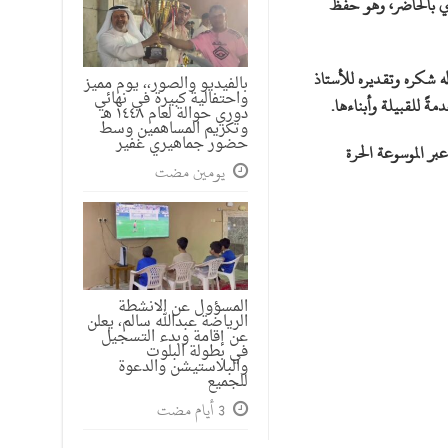
اضي بالحاضر، وهو حفظ
ه شكره وتقديره للأستاذ
بالفيديو والصور،، يوم مميز
واحتفالية كبيرة في نهائي
ةً للقبيلة وأبناءها.
دوري حوالة لعام ١٤٤٨ هـ
وتكريم المساهمين وسط
حضور جماهيري غفير
ر الموسوعة الحرة
‏يومين مضت
المسؤول عن الانشطة
الرياضة عبدالله سالم، يعلن
عن إقامة وبدء التسجيل
في بطولة البلوت
والبلاستيشن والدعوة
للجميع