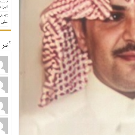
بالفي
البراعم
ثلاث 
على مدار
أخر ا