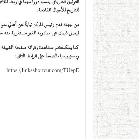
التوثيق التاريخي يلعب دوراً مهماً في ربط الم
للتاريخ للأجيال القادمة.
من جهته قدم رئيس المركز نيابةً عن أهالي حوال
فيصل ذيبان على مبادرته الغير مستغربة منه خدم
كما يمكنكم مشاهدة وقرائة صفحة القبيلة عب
وِيكِيبِيديا بالضغط على الرابط التالي:
https://linksshortcut.com/TUepE