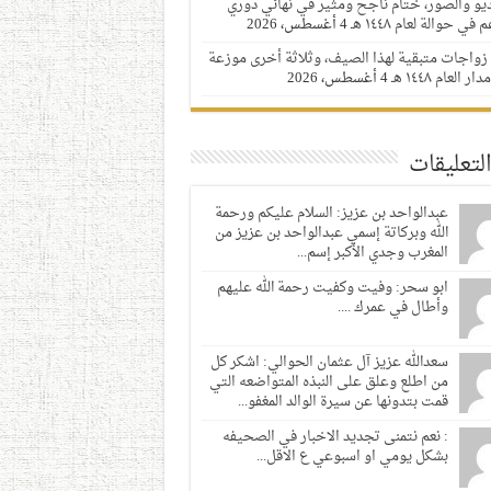
ديو والصور، ختام ناجح ومثير في نهائي دوري
 في حوالة لعام ١٤٤٨ هـ
4 أغسطس، 2026
زواجات متبقية لهذا الصيف، وثلاثة أخرى موزعة
 العام ١٤٤٨ هـ
4 أغسطس، 2026
لتعليقات
عبدالواحد بن عزيز: السلام عليكم ورحمة
الله وبركاتة إسمي عبدالواحد بن عزيز من
المغرب وجدي الأكبر إسم...
ابو سحر: وفيت وكفيت رحمة الله عليهم
وأطال في عمرك ....
سعدالله عزيز آل عثمان الحوالي: اشكر كل
من اطلع وعلق على النبذه المتواضعه التي
قمت بتدونها عن سيرة الوالد المغفو...
: نعم نتمنى تجديد الاخبار في الصحيفه
بشكل يومي او اسبوعي ع الاقل...