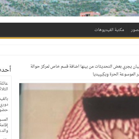
لصور
مكتبة الفيديوهات
يبان يجري بعض التحديثات من بينها اضافة قسم خاص لمركز حوالة
أحدث
لموسوعة الحرة وِيكِيبِيديا
عائلة
الثلا
بالفي
حضور
المسؤ
إقامة
والدع