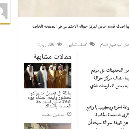
نها اضافة قسم خاص لمركز حوالة الاجتماعي في الصفحة الخاصة
ى المواضيع العام
اضف تعليق
226 زيارة
مقالات مشابهة
من التحديثات على موقع
 فيما اضاف مركز حوالة
يه بعض المعلومات الذي
عائلة آل فضيل تدعوكم
لحضور وليمة العشاء يوم
الثلاثاء في استراحة
الجماته بالمداك
ة الحرة وِيكِيبِيديا وجمع
‏ساعتين مضت
واثرى الصفحة الخاصة
مه عن قبيلة حوالة حيث أن