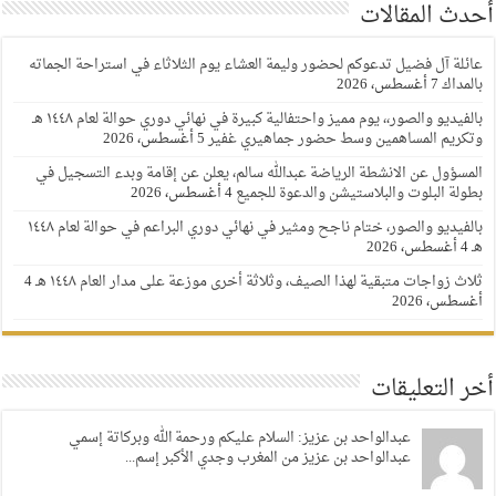
أحدث المقالات
عائلة آل فضيل تدعوكم لحضور وليمة العشاء يوم الثلاثاء في استراحة الجماته
بالمداك
7 أغسطس، 2026
بالفيديو والصور،، يوم مميز واحتفالية كبيرة في نهائي دوري حوالة لعام ١٤٤٨ هـ
وتكريم المساهمين وسط حضور جماهيري غفير
5 أغسطس، 2026
المسؤول عن الانشطة الرياضة عبدالله سالم، يعلن عن إقامة وبدء التسجيل في
بطولة البلوت والبلاستيشن والدعوة للجميع
4 أغسطس، 2026
بالفيديو والصور، ختام ناجح ومثير في نهائي دوري البراعم في حوالة لعام ١٤٤٨
هـ
4 أغسطس، 2026
ثلاث زواجات متبقية لهذا الصيف، وثلاثة أخرى موزعة على مدار العام ١٤٤٨ هـ
4
أغسطس، 2026
أخر التعليقات
عبدالواحد بن عزيز: السلام عليكم ورحمة الله وبركاتة إسمي
عبدالواحد بن عزيز من المغرب وجدي الأكبر إسم...