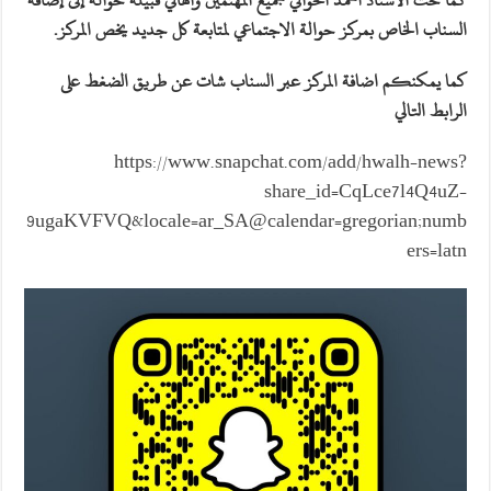
كما حث الأستاذ أحمد الحوالي جميع المهتمين وأهالي قبيلة حوالة إلى إضافة
السناب الخاص بمركز حوالة الاجتماعي لمتابعة كل جديد يخص المركز.
كما يمكنكم اضافة المركز عبر السناب شات عن طريق الضغط على
الرابط التالي
https://www.snapchat.com/add/hwalh-news?
share_id=CqLce7l4Q4uZ-
9ugaKVFVQ&locale=ar_SA@calendar=gregorian;numb
ers=latn