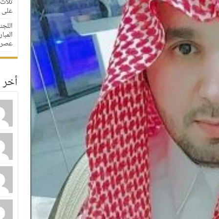
ثلاث 
على مدار
اللجن
عصرا
أخر ا