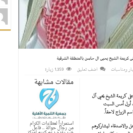
ى كريمة الشيخ يحيى ال حاسن بالمنطقة الشرقية
ار ومناسبات
اضف تعليق
1,359 زيارة
مقالات مشابهة
لى كريمة الشيخ يحيى آل
ء أول أمس السبت
استمراراً لعطاءات الكرام
هل والاصدقاء ليشاركوهم
من رجال حوالة .. فاعل
خير يقدم دعم كريم لمركز