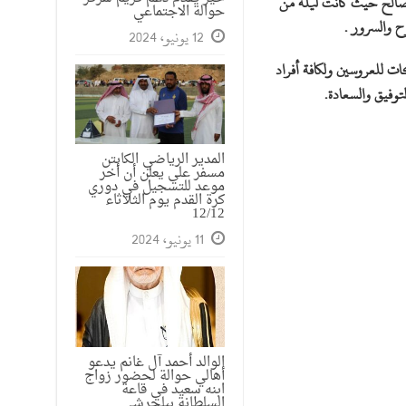
 صالح حيث كانت ليلة من
حوالة الاجتماعي
ح والسرور .
12 يونيو، 2024
ات للعروسين ولكافة أفراد
توفيق والسعادة.
المدير الرياضي الكابتن
مسفر علي يعلن أن أخر
موعد للتسجيل في دوري
كرة القدم يوم الثلاثاء
12/12
11 يونيو، 2024
الوالد أحمد آل غانم يدعو
أهالي حوالة لحضور زواج
ابنه سعيد في قاعة
السلطانة ببلجرشي