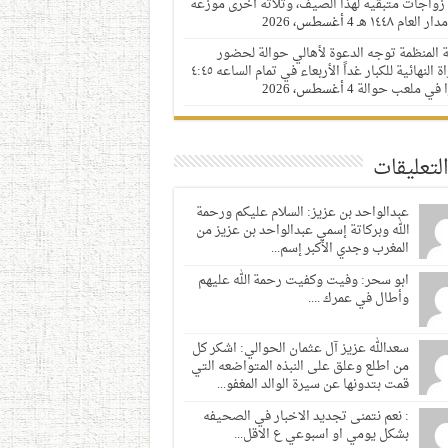
زواجات متبقية لهذا الصيف، وثلاثة أخرى موزعة
 العام ١٤٤٨ هـ
4 أغسطس، 2026
ة المنظمة توجه الدعوة لأهالي حوالة لحضور
المباراة النهائية للكبار غداً الأربعاء في تمام الساعه ٤:٤٥
 في ملعب حوالة
4 أغسطس، 2026
لتعليقات
عبدالواحد بن عزيز: السلام عليكم ورحمة
الله وبركاتة إسمي عبدالواحد بن عزيز من
المغرب وجدي الأكبر إسم...
ابو سحر: وفيت وكفيت رحمة الله عليهم
وأطال في عمرك ....
سعدالله عزيز آل عثمان الحوالي: اشكر كل
من اطلع وعلق على النبذه المتواضعه التي
قمت بتدونها عن سيرة الوالد المغفو...
: نعم نتمنى تجديد الاخبار في الصحيفه
بشكل يومي او اسبوعي ع الاقل...