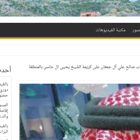
لصور
مكتبة الفيديوهات
شاب صالح علي أل جمعان على كريمة الشيخ يحيى ال حاسن بالمنطقة
أحدث
بالفي
حضور
المسؤ
إقامة
والدع
بالفي
البراعم